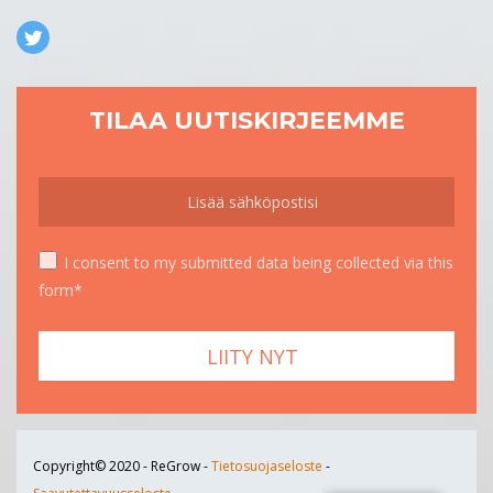
TILAA UUTISKIRJEEMME
I consent to my submitted data being collected via this
form*
Copyright© 2020 - ReGrow -
Tietosuojaseloste
-