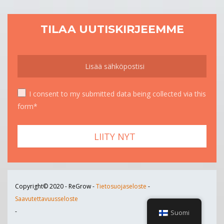
TILAA UUTISKIRJEEMME
I consent to my submitted data being collected via this
form*
Copyright© 2020 - ReGrow -
Tietosuojaseloste
-
Saavutettavuusseloste
-
Suomi