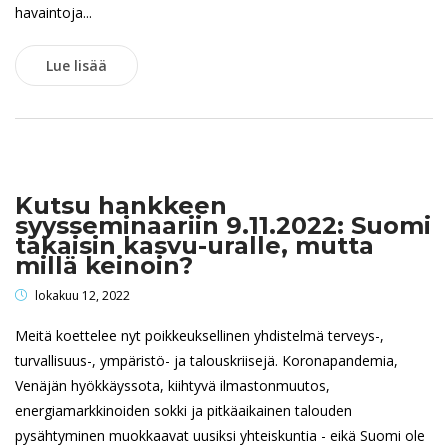
havaintoja...
Lue lisää
Kutsu hankkeen
syysseminaariin 9.11.2022: Suomi
takaisin kasvu-uralle, mutta
millä keinoin?
lokakuu 12, 2022
Meitä koettelee nyt poikkeuksellinen yhdistelmä terveys-,
turvallisuus-, ympäristö- ja talouskriisejä. Koronapandemia,
Venäjän hyökkäyssota, kiihtyvä ilmastonmuutos,
energiamarkkinoiden sokki ja pitkäaikainen talouden
pysähtyminen muokkaavat uusiksi yhteiskuntia - eikä Suomi ole